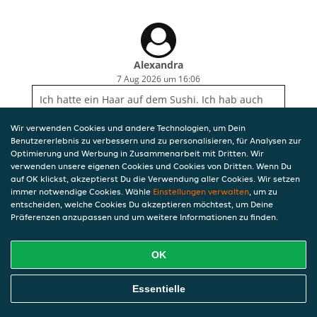
Alexandra
7 Aug 2026 um 16:06
Ich hatte ein Haar auf dem Sushi. Ich hab auch
ein Foto aber das kann ich hier ja leider nicht
anhängen. Da frag ich mich wie hygienisch das
Wir verwenden Cookies und andere Technologien, um Dein
Sushi zubereitet wird.
Benutzererlebnis zu verbessern und zu personalisieren, für Analysen zur
Optimierung und Werbung in Zusammenarbeit mit Dritten. Wir
verwenden unsere eigenen Cookies und Cookies von Dritten. Wenn Du
auf OK klickst, akzeptierst Du die Verwendung aller Cookies. Wir setzen
immer notwendige Cookies. Wähle
Einstellungen verwalten
, um zu
entscheiden, welche Cookies Du akzeptieren möchtest, um Deine
Präferenzen anzupassen und um weitere Informationen zu finden.
OK
Essentielle