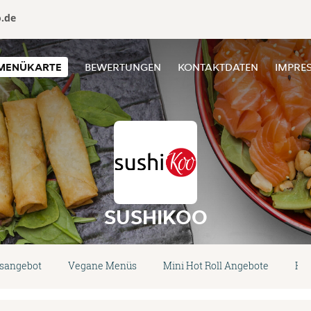
o.de
MENÜKARTE
BEWERTUNGEN
KONTAKTDATEN
IMPRE
SUSHIKOO
sangebot
Vegane Menüs
Mini Hot Roll Angebote
Ko